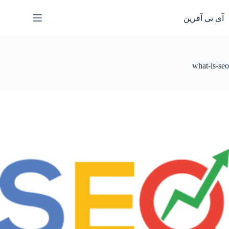
رش
ه
آی تی آفرین
حتوا
what-is-seo