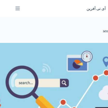
رش
ه
آی تی آفرین
حتوا
seo